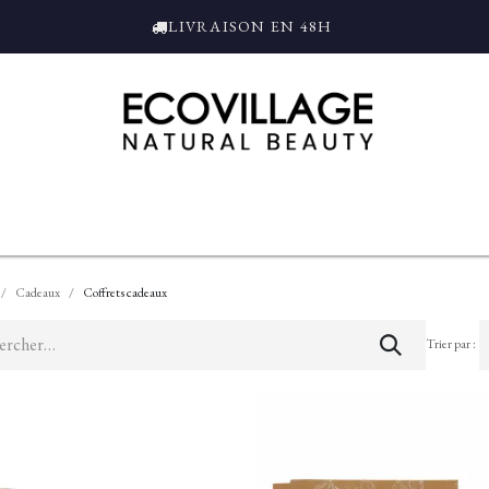
LIVRAISON EN 48H
ce
Bain et Douche
Parfums
L'ALAMBIC
Coffrets Cadeaux
Tro
Cadeaux
Coffrets cadeaux
Trier par :