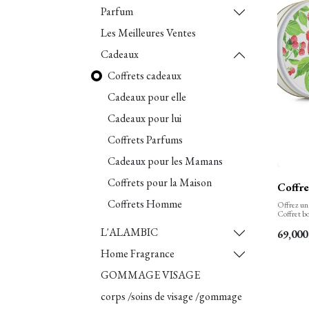
Parfum
Les Meilleures Ventes
Cadeaux
Coffrets cadeaux
Cadeaux pour elle
Cadeaux pour lui
Coffrets Parfums
Cadeaux pour les Mamans
Coffrets pour la Maison
Coffre
Coffrets Homme
Offrez un
Coffret bo
vous-même 
L'ALAMBIC
personne 
69,000
Home Fragrance
GOMMAGE VISAGE
corps /soins de visage /gommage