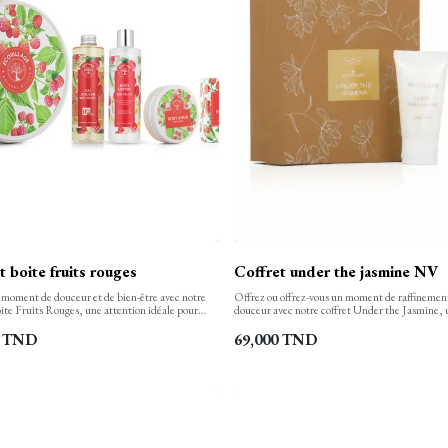
t boite fruits rouges
Coffret under the jasmine NV
 moment de douceur et de bien-être avec notre
Offrez ou offrez-vous un moment de raffinement
ite Fruits Rouges, une attention idéale pour
douceur avec notre coffret Under the Jasmine, 
ou vos proches : amies, famille, ou toute
parfaite de soin et de parfum. Ce coffret délicat
chère à votre cœur.
un parfum floral envoûtant et une crème pour l
TND
69,000
TND
nourrissante, idéal pour une routine de beauté 
comme cadeau élégant.