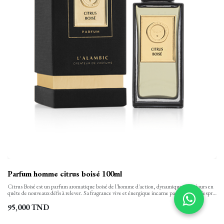
Parfum homme citrus boisé 100ml
Citrus Boisé est un parfum aromatique boisé de l'homme d'action, dynamique et toujours en
quête de nouveaux défis à relever. Sa fragrance vive et énergique incarne parfaitement l'esprit
de victoire et d'aventure. Conçu pour l'homme qui ne recule devant rien, ce parfum est une
ode à la force intérieure et à la détermination.
95,000
TND