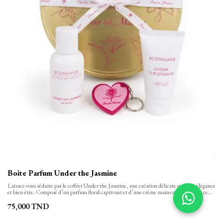
Boite Parfum Under the Jasmine
Laissez-vous séduire par le coffret Under the Jasmine, une création délicate qui allie élégance
et bien-être. Composé d’un parfum floral captivant et d’une crème mains nourrissante, ce
duo raffiné enveloppe la peau d’un sillage doux et féminin tout en apportant une touche de
soin au quotidien. Une attention raffinée à partager ou à s’accorder, pour savourer un
75,000
TND
véritable moment de douceur et d’élégance.