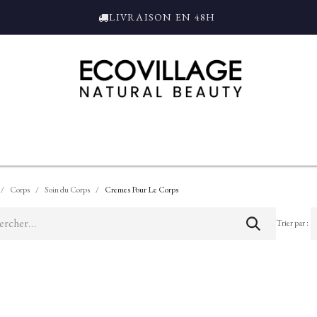
LIVRAISON EN 48H
ce
Bain et Douche
Parfums
L'ALAMBIC
Coffrets Cadeaux
Tro
Corps
Soin du Corps
Cremes Pour Le Corps
Trier par :