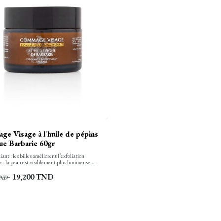
e Visage à l'huile de pépins
ue Barbarie 60gr
iant : les billes améliorent l’exfoliation
: la peau est visiblement plus lumineuse.
l’argile blanche, apaisante et anti-irritation,
votre peau une sensation de confort immédiat.
19,200
TND
ND