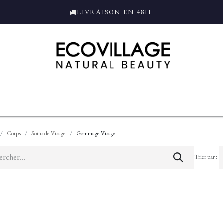
LIVRAISON EN 48H
ce
Bain et Douche
Parfums
L'ALAMBIC
Coffrets Cadeaux
Tro
Corps
Soins de Visage
Gommage Visage
Trier par :