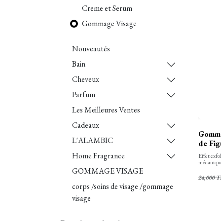
Creme et Serum
Gommage Visage
Nouveautés
Bain
Cheveux
Parfum
Les Meilleures Ventes
Cadeaux
Gommag
L'ALAMBIC
de Fig
Home Fragrance
Effet exfol
mécanique 
Apaisant, 
GOMMAGE VISAGE
procure à 
24,000
T
corps /soins de visage /gommage
visage