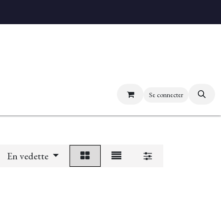
uvez nos boutiques
Se connecter
En vedette