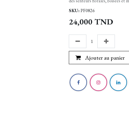
des senteurs florales, boisées et 
SKU:
PF0826
24,000
TND
Ajouter au panier