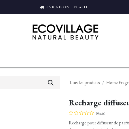
LIVRAISON EN 48H
ce
Bain et Douche
Parfums
L'ALAMBIC
Coffrets Cadeaux
Tro
Tous les produits
Home Fragr
Recharge diffuseu
(0 avis)
Recharge pour diffuseur de parf