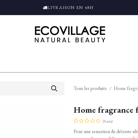
LIVRAISON EN 48H
ce
Bain et Douche
Parfums
L'ALAMBIC
Coffrets Cadeaux
Tro
Tous les produits
Home fragra
Home fragrance f
(0 avis)
Pour une sensation de détente ult