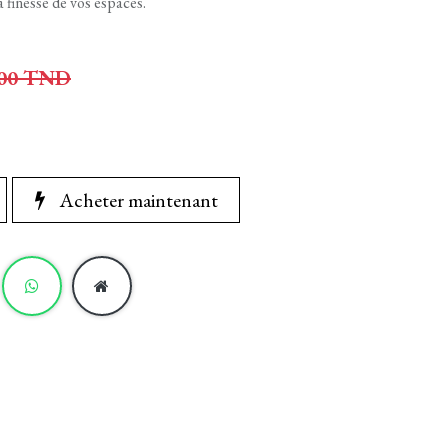
a finesse de vos espaces.
00
TND
Acheter maintenant