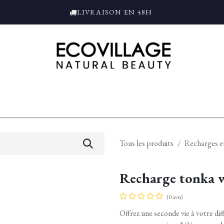
LIVRAISON EN 48H
ce
Bain et Douche
Parfums
L'ALAMBIC
Coffrets Cadeaux
Tro
Tous les produits
Recharges e
Recharge tonka
(0 avis)
Offrez une seconde vie à votre d