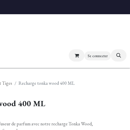
uvez nos boutiques
Se connecter
t Tiges
Recharge tonka wood 400 ML
 wood 400 ML
iffuseur de parfum avec notre recharge Tonka Wood,