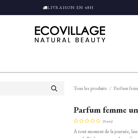
LIVRAISON EN 48H
ce
Bain et Douche
Parfums
L'ALAMBIC
Coffrets Cadeaux
Tro
Tous les produits
Parfum femm
Parfum femme un
(0 avis)
À tout moment de la journée, lais