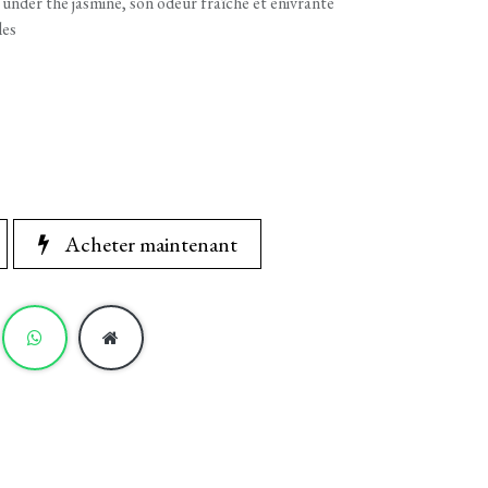
 under the jasmine, son odeur fraîche et enivrante
les
Acheter maintenant