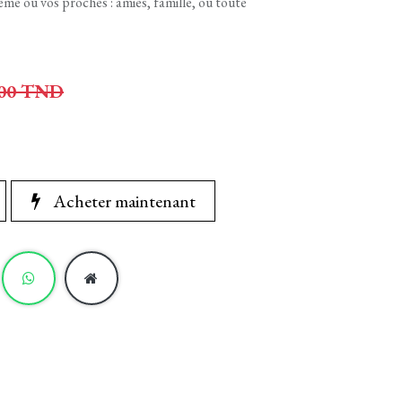
me ou vos proches : amies, famille, ou toute
00
TND
Acheter maintenant