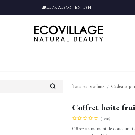
LIVRAISON EN 48H
ce
Bain et Douche
Parfums
L'ALAMBIC
Coffrets Cadeaux
Tro
Tous les produits
Cadeaux po
Coffret boite fru
(0 avis)
Offrez un moment de douceur et d