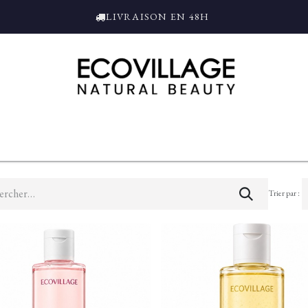
LIVRAISON EN 48H
ce
Bain et Douche
Parfums
L'ALAMBIC
Coffrets Cadeaux
Tro
Trier par :