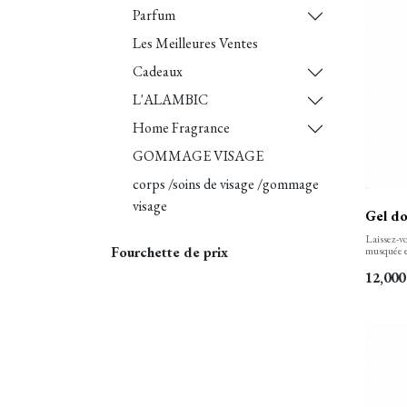
Parfum
Les Meilleures Ventes
Cadeaux
L'ALAMBIC
Home Fragrance
GOMMAGE VISAGE
corps /soins de visage /gommage
visage
Gel do
Laissez-vo
Fourchette de prix
musquée e
bain. Notr
peau tout 
12,000
soyeuseme
florales s