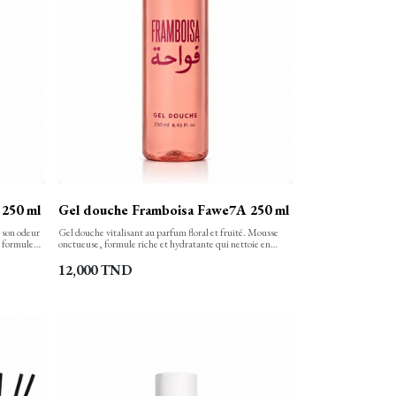
250 ml
Gel douche Framboisa Fawe7A 250 ml
à son odeur
Gel douche vitalisant au parfum floral et fruité. Mousse
a formule
onctueuse, formule riche et hydratante qui nettoie en
ux et
douceur, laissant la peau douce, protégée et délicatement
protégée et
parfumée.
12,000
TND