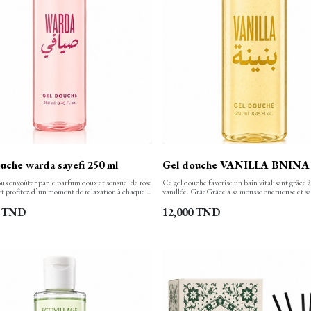
uche warda sayefi 250 ml
Gel douche VANILLA BNINA 
us envoûter par le parfum doux et sensuel de rose
Ce gel douche favorise un bain vitalisant grâce 
t profitez d’un moment de relaxation à chaque
vanillée. GrâcGrâce à sa mousse onctueuse et s
e gel douche nettoie, hydrate et apaise votre
riche, ce gel douche nettoie le corps, le laisse do
en finesse et la laisse propre, confortable et
subtilement parfumé. Votre peau est ainsi bien 
TND
12,000
TND
nt douce. Sa texture onctueuse, aux notes
hydratée.
e transforme en une mousse rinçable facilement.