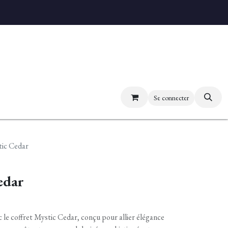
uvez nos boutiques
Se connecter
tic Cedar
edar
 le coffret Mystic Cedar, conçu pour allier élégance