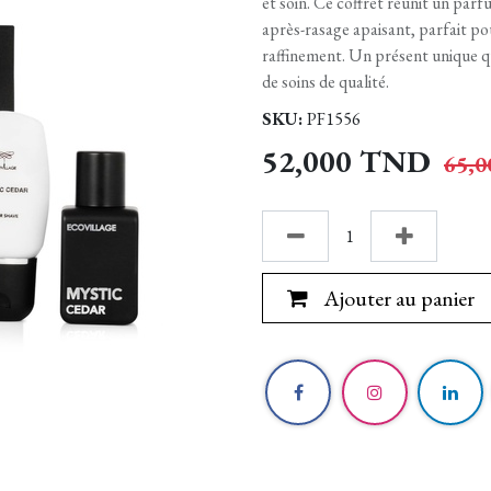
et soin. Ce coffret réunit un par
après-rasage apaisant, parfait po
raffinement. Un présent unique qu
de soins de qualité.
SKU:
PF1556
52,000
TND
65,0
Ajouter au panier