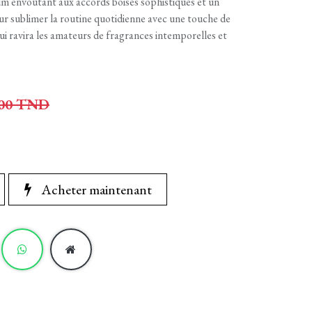
fum envoûtant aux accords boisés sophistiqués et un
ur sublimer la routine quotidienne avec une touche de
i ravira les amateurs de fragrances intemporelles et
00
TND
Acheter maintenant