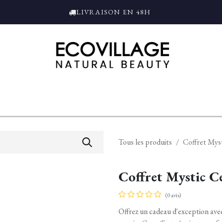
LIVRAISON EN 48H
ce
Bain et Douche
Parfums
L'ALAMBIC
Coffrets Cadeaux
Tro
Tous les produits
Coffret Mys
Coffret Mystic C
(0 avis)
Offrez un cadeau d'exception avec