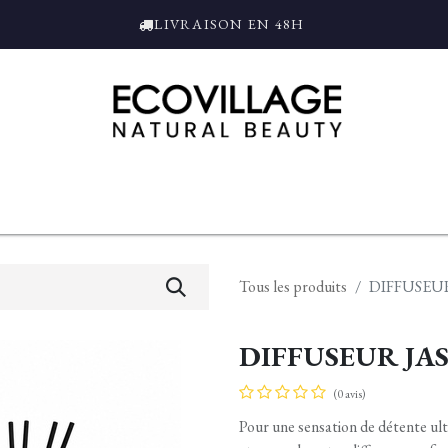
LIVRAISON EN 48H
ce
Bain et Douche
Parfums
L'ALAMBIC
Coffrets Cadeaux
Tro
Tous les produits
DIFFUSEUR
DIFFUSEUR JAS
(0 avis)
Pour une sensation de détente ult