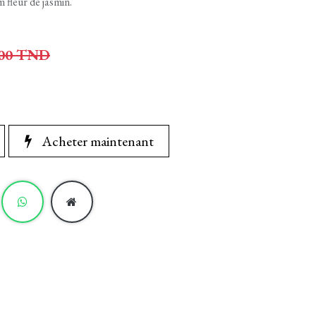
 fleur de jasmin.
00
TND
Acheter maintenant