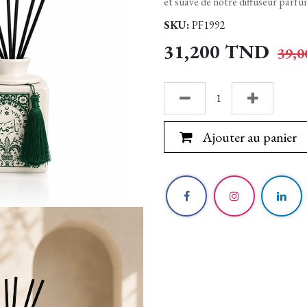
et suave de notre diffuseur parfum
SKU:
PF1992
31,200
TND
39,0
Ajouter au panier