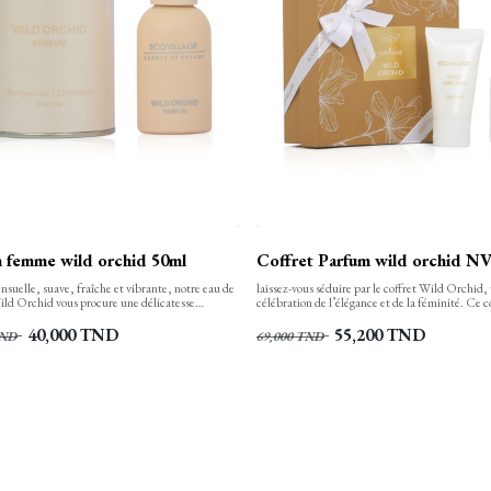
 femme wild orchid 50ml
Coffret Parfum wild orchid N
sensuelle, suave, fraîche et vibrante, notre eau de
laissez-vous séduire par le coffret Wild Orchid,
ld Orchid vous procure une délicatesse
célébration de l’élégance et de la féminité. Ce c
elle ainsi qu’un véritable rafraichissement.
raffiné réunit un parfum aux notes florales envo
 être portée au quotidien. Parfum floral et fruité
une crème pour les mains nourrissante, parfait po
40,000
TND
55,200
TND
ND
69,000
TND
otes très fraîches.
une touche de luxe ou faire un cadeau mémorab