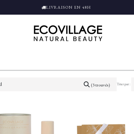
LIVRAISON EN 48H
ce
Bain et Douche
Parfums
L'ALAMBIC
Coffrets Cadeaux
Tro
Trier par :
(3 trouvés)