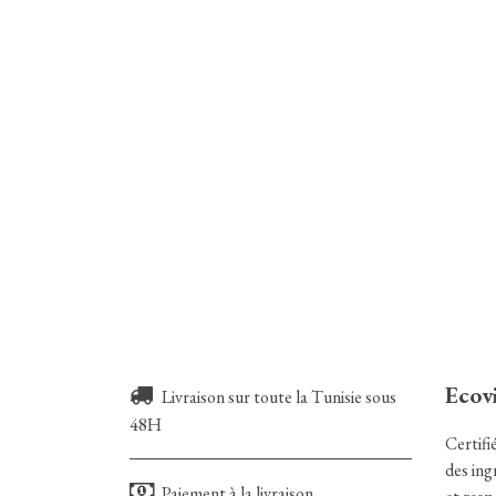
Ecov
Livraison sur toute la Tunisie sous
48H
Certif
des ing
Paiement à la livraison