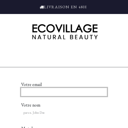
LIVRAISON EN 48H
ce
Bain et Douche
Parfums
L'ALAMBIC
Coffrets Cadeaux
Tro
Votre email
Votre nom