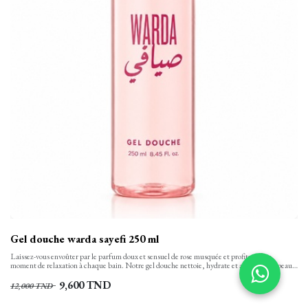
Gel douche warda sayefi 250 ml
Laissez-vous envoûter par le parfum doux et sensuel de rose musquée et profitez d’un
moment de relaxation à chaque bain. Notre gel douche nettoie, hydrate et apaise votre peau
tout en finesse et la laisse propre, confortable et soyeusement douce. Sa texture onctueuse,
aux notes florales se transforme en une mousse rinçable facilement.
9,600
TND
12,000
TND