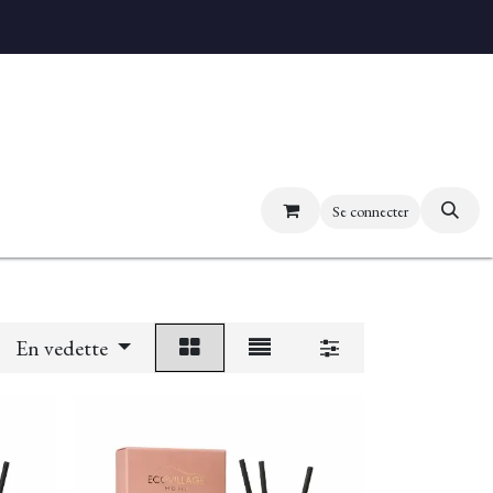
uvez nos boutiques
Se connecter
En vedette