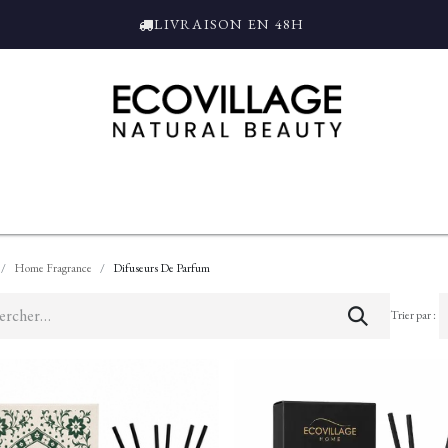
LIVRAISON EN 48H
ce
Bain et Douche
Parfums
L'ALAMBIC
Coffrets Cadeaux
Tro
Home Fragrance
Difuseurs De Parfum
Trier par :