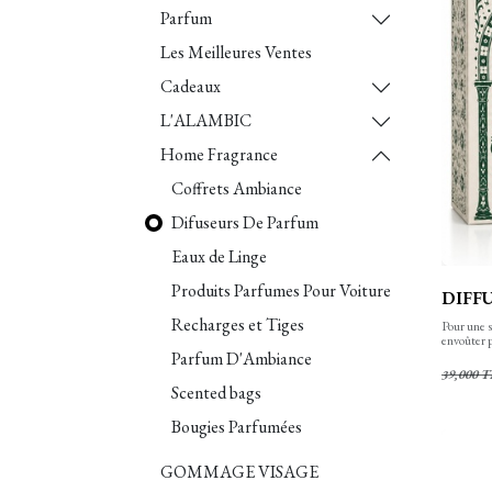
Parfum
Les Meilleures Ventes
Cadeaux
L'ALAMBIC
Home Fragrance
Coffrets Ambiance
Difuseurs De Parfum
Eaux de Linge
Produits Parfumes Pour Voiture
DIFFU
Recharges et Tiges
Pour une s
envoûter p
diffuseur 
Parfum D'Ambiance
39,000
T
Scented bags
Bougies Parfumées
GOMMAGE VISAGE