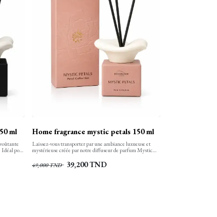
50 ml
Home fragrance mystic petals 150 ml
nvoûtante
Laissez-vous transporter par une ambiance luxueuse et
 Idéal pour
mystérieuse créée par notre diffuseur de parfum Mystic
espace en un
Petals.
39,200
TND
49,000
TND