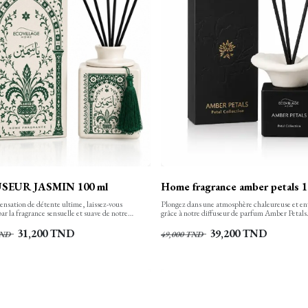
SEUR JASMIN 100 ml
Home fragrance amber petals 1
ensation de détente ultime, laissez-vous
Plongez dans une atmosphère chaleureuse et e
ar la fragrance sensuelle et suave de notre
grâce à notre diffuseur de parfum Amber Petals.
parfum fleur de jasmin.
sublimer votre intérieur, il transforme chaque 
cocon oriental élégant et durable.
31,200
TND
39,200
TND
ND
49,000
TND