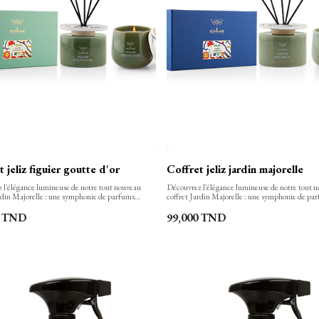
 jeliz figuier goutte d'or
Coffret jeliz jardin majorelle
 l'élégance lumineuse de notre tout nouveau
Découvrez l'élégance lumineuse de notre tout 
ardin Majorelle : une symphonie de parfums
coffret Jardin Majorelle : une symphonie de pa
 fruités, où chaque pièce en céramique, façonnée
floraux et fruités, où chaque pièce en céramiqu
à la main, compose une harmonie visuelle et
et peinte à la main, compose une harmonie visue
TND
99,000
TND
unique. Laissez-vous transporter dans l'ambiance
olfactive unique. Laissez-vous transporter dans
d'un jardin luxuriant.
apaisante d'un jardin luxuriant.