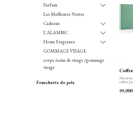
Parfum
Les Meilleures Ventes
Cadeaux
L'ALAMBIC
Home Fragrance
GOMMAGE VISAGE
corps /soins de visage /gommage
visage
Coffret
Découvrez
Fourchette de prix
coffret J
floraux et
et peinte 
99,000
olfactive 
apaisante 