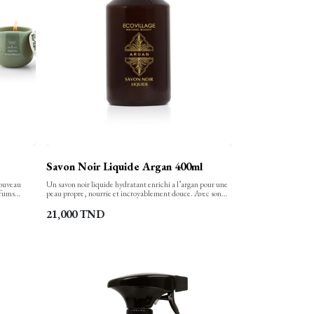
Savon Noir Liquide Argan 400ml
nouveau
Un savon noir liquide hydratant enrichi a l’argan pour une
rfums
peau propre, nourrie et incroyablement douce. Avec son
e, façonnée
délicieux parfum, votre douche devient un moment de pur
lle et
plaisir !
21,000
TND
 l'ambiance