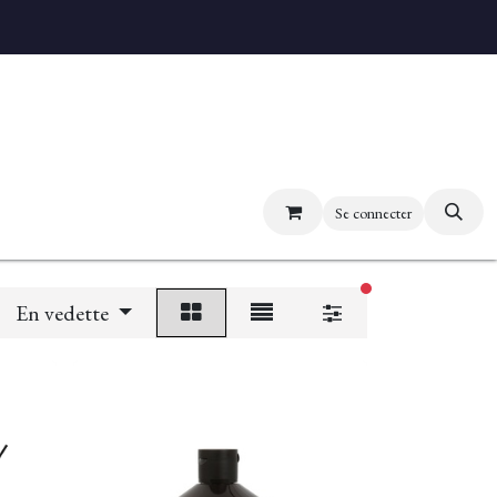
uvez nos boutiques
Se connecter
filtres actifs
En vedette