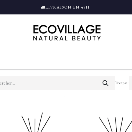
LIVRAISON EN 48H
ce
Bain et Douche
Parfums
L'ALAMBIC
Coffrets Cadeaux
Tro
Trier par :