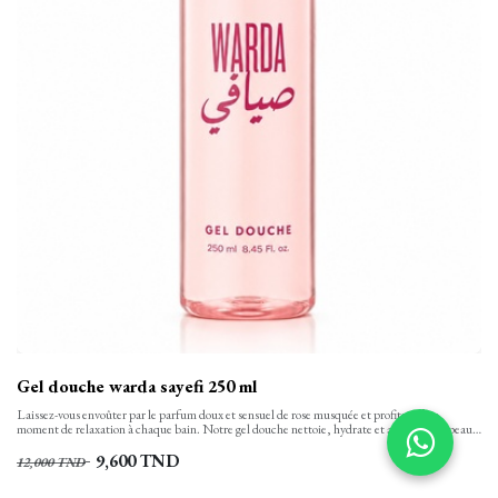
Gel douche warda sayefi 250 ml
Laissez-vous envoûter par le parfum doux et sensuel de rose musquée et profitez d’un
moment de relaxation à chaque bain. Notre gel douche nettoie, hydrate et apaise votre peau
tout en finesse et la laisse propre, confortable et soyeusement douce. Sa texture onctueuse,
aux notes florales se transforme en une mousse rinçable facilement.
9,600
TND
12,000
TND