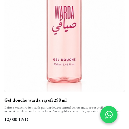
Gel douche warda sayefi 250 ml
Laissez-vous envoûter par le parfum doux et sensuel de rose musquée et profitez d’un
moment de relaxation à chaque bain. Notre gel douche nettoie, hydrate et apaise votre peau
tout en finesse et la laisse propre, confortable et soyeusement douce. Sa texture onctueuse,
aux notes florales se transforme en une mousse rinçable facilement.
12,000
TND