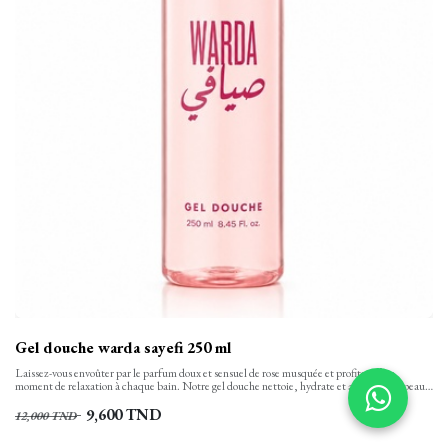
Gel douche warda sayefi 250 ml
Laissez-vous envoûter par le parfum doux et sensuel de rose musquée et profitez d’un
moment de relaxation à chaque bain. Notre gel douche nettoie, hydrate et apaise votre peau
tout en finesse et la laisse propre, confortable et soyeusement douce. Sa texture onctueuse,
aux notes florales se transforme en une mousse rinçable facilement.
9,600
TND
12,000
TND