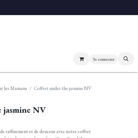
uvez nos boutiques
Se connecter
ur les Mamans
Coffret under the jasmine NV
e jasmine NV
de raffinement et de douceur avec notre coffret