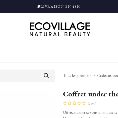
LIVRAISON EN 48H
ce
Bain et Douche
Parfums
L'ALAMBIC
Coffrets Cadeaux
Tro
Tous les produits
Cadeaux po
Coffret under th
(0 avis)
Offrez ou offrez-vous un moment 