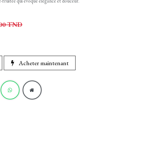
-fruitée qui évoque élégance et douceur.
00
TND
Acheter maintenant