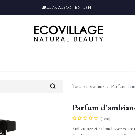
LIVRAISON EN 48H
ce
Bain et Douche
Parfums
L'ALAMBIC
Coffrets Cadeaux
Tro
Tous les produits
Parfum d'am
Parfum d'ambianc
(0 avis)
Embaumez et rafraichissez votre 