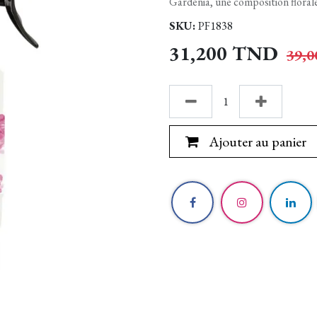
Gardénia, une composition florale
SKU:
PF1838
31,200
TND
39,0
Ajouter au panier