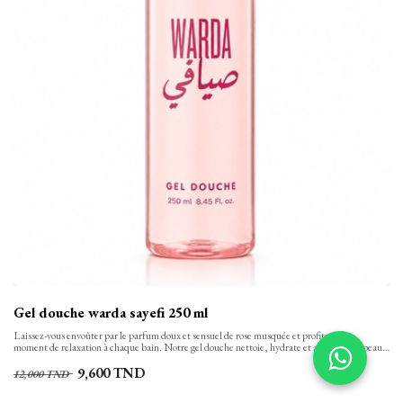
Gel douche warda sayefi 250 ml
Laissez-vous envoûter par le parfum doux et sensuel de rose musquée et profitez d’un
moment de relaxation à chaque bain. Notre gel douche nettoie, hydrate et apaise votre peau
tout en finesse et la laisse propre, confortable et soyeusement douce. Sa texture onctueuse,
aux notes florales se transforme en une mousse rinçable facilement.
9,600
TND
12,000
TND