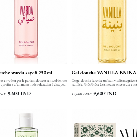
uche warda sayefi 250 ml
Gel douche VANILLA BNINA 
us envoûter par le parfum doux et sensuel de rose
Ce gel douche favorise un bain vitalisant grâce 
t profitez d’un moment de relaxation à chaque
vanillée. GrâcGrâce à sa mousse onctueuse et s
e gel douche nettoie, hydrate et apaise votre
riche, ce gel douche nettoie le corps, le laisse do
en finesse et la laisse propre, confortable et
subtilement parfumé. Votre peau est ainsi bien 
9,600
TND
9,600
TND
ND
12,000
TND
nt douce. Sa texture onctueuse, aux notes
hydratée.
e transforme en une mousse rinçable facilement.