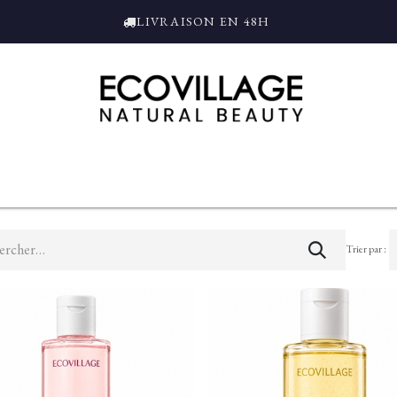
LIVRAISON EN 48H
ce
Bain et Douche
Parfums
L'ALAMBIC
Coffrets Cadeaux
Tro
Trier par :