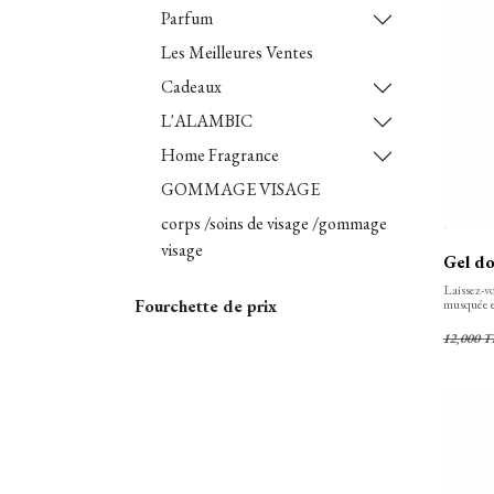
Parfum
Les Meilleures Ventes
Cadeaux
L'ALAMBIC
Home Fragrance
GOMMAGE VISAGE
corps /soins de visage /gommage
visage
Gel do
Laissez-vo
Fourchette de prix
musquée e
bain. Notr
peau tout 
12,000
T
soyeuseme
florales s