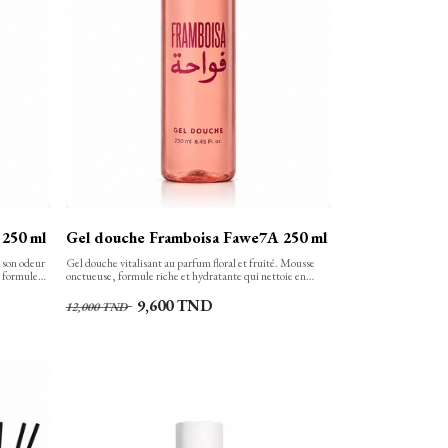
250 ml
Gel douche Framboisa Fawe7A 250 ml
à son odeur
Gel douche vitalisant au parfum floral et fruité. Mousse
a formule
onctueuse, formule riche et hydratante qui nettoie en
ux et
douceur, laissant la peau douce, protégée et délicatement
protégée et
parfumée.
9,600
TND
12,000
TND