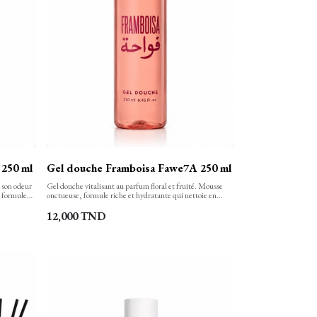
250 ml
Gel douche Framboisa Fawe7A 250 ml
à son odeur
Gel douche vitalisant au parfum floral et fruité. Mousse
a formule
onctueuse, formule riche et hydratante qui nettoie en
ux et
douceur, laissant la peau douce, protégée et délicatement
protégée et
parfumée.
12,000
TND