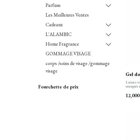
Parfum
Les Meilleures Ventes
Cadeaux
L'ALAMBIC
Home Fragrance
GOMMAGE VISAGE
corps /soins de visage /gommage
visage
Gel do
Laissez-vo
Fourchette de prix
musquée e
bain. Notr
peau tout 
12,000
soyeuseme
florales s