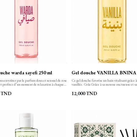
uche warda sayefi 250 ml
Gel douche VANILLA BNINA 
us envoûter par le parfum doux et sensuel de rose
Ce gel douche favorise un bain vitalisant grâce 
t profitez d’un moment de relaxation à chaque
vanillée. GrâcGrâce à sa mousse onctueuse et s
e gel douche nettoie, hydrate et apaise votre
riche, ce gel douche nettoie le corps, le laisse do
en finesse et la laisse propre, confortable et
subtilement parfumé. Votre peau est ainsi bien 
TND
12,000
TND
nt douce. Sa texture onctueuse, aux notes
hydratée.
e transforme en une mousse rinçable facilement.