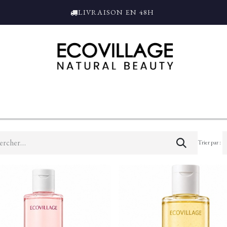
LIVRAISON EN 48H
ce
Bain et Douche
Parfums
L'ALAMBIC
Coffrets Cadeaux
Tro
Trier par :