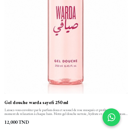
Gel douche warda sayefi 250 ml
Laissez-vous envoûter par le parfum doux et sensuel de rose musquée et profitez d’un
moment de relaxation à chaque bain. Notre gel douche nettoie, hydrate et apaise votre peau
tout en finesse et la laisse propre, confortable et soyeusement douce. Sa texture onctueuse,
aux notes florales se transforme en une mousse rinçable facilement.
12,000
TND