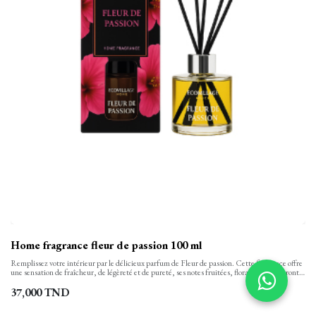
Home fragrance fleur de passion 100 ml
Remplissez votre intérieur par le délicieux parfum de Fleur de passion. Cette fragrance offre
une sensation de fraîcheur, de légèreté et de pureté, ses notes fruitées, florales parfumeront
parfaitement et pendant 8 semaines votre intérieur pour un moment de tendresse et de bien-
être.
37,000
TND