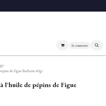
uvez nos boutiques
Se connecter
age
pépins de Figue Barbarie 60gr
 l'huile de pépins de Figue