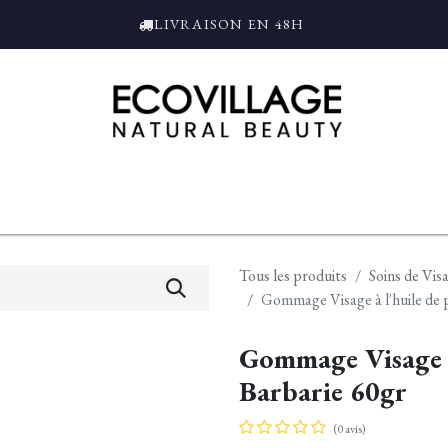
LIVRAISON EN 48H
ce
Bain et Douche
Parfums
L'ALAMBIC
Coffrets Cadeaux
Tro
Tous les produits
Soins de Vis
Gommage Visage à l'huile de 
Gommage Visage à
Barbarie 60gr
(0 avis)