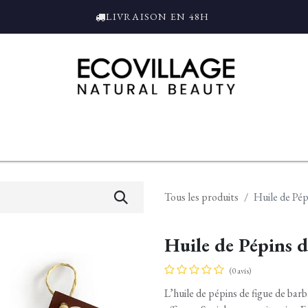
LIVRAISON EN 48H
ce
Bain et Douche
Parfums
L'ALAMBIC
Coffrets Cadeaux
Tro
Tous les produits
Huile de Pép
Huile de Pépins 
(0 avis)
L’huile de pépins de figue de barb