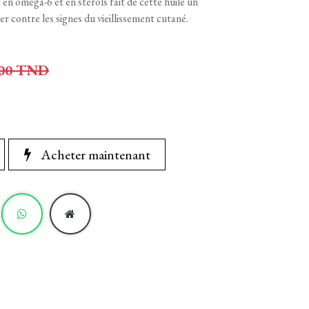
, en oméga-6 et en stérols fait de cette huile un
r contre les signes du vieillissement cutané.
00
TND
Acheter maintenant