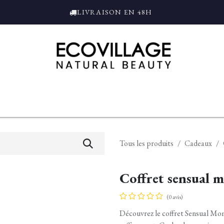
LIVRAISON EN 48H
ce
Bain et Douche
Parfums
L'ALAMBIC
Coffrets Cadeaux
Tro
Tous les produits
Cadeaux
Coffret sensual
(0 avis)
Découvrez le coffret Sensual Mom